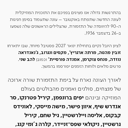
בהתרגשות גדולה אנו מציגים בפניכם את התוכנית המוזיקלית
לעונה החדשה שתפתח באוקטובר – עונה שתעמוד בסימן חגיגות
ה-90 להיווסדה של התזמורת, שהצלילים הראשונים שלה נשמעו
ב-26 בדצמבר 1936.
לציון היובל נקיים בתחילת ינואר 2027 פסטיבל מיוחד, שבו יתארחו
זובין מהטה, מרתה ארגריץ', מקסים ונגרוב, ג'נאנדראה
נוזדה, פנחס צוקרמן, אמנדה פורסיית'
וכמובן
להב שני
.
פרטים מלאים ולוחות הזמנים יפורסמו בהמשך.
לאורך העונה נארח על בימת התזמורת שורה ארוכה
של מנצחים, סולנים ואמנים מהבולטים בעולם
המוזיקה ובינהם
יפים ברונפמן, קיריל פטרנקו, סר
אנדרש שיף, איוון פישר, מישה מייסקי, לאונידס
קבקוס, אליסה ויילרשטיין, גיל שחם, קיריל
גרשטיין, ניקולאי שפס־זניידר, קלרה ג'ומי קנג,