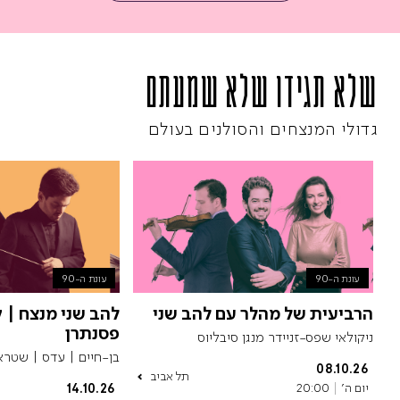
שלא תגידו שלא שמעתם
גדולי המנצחים
והסולנים בעולם
עונת ה-90
עונת ה-90
הרביעית של מהלר עם להב שני
להב שני מנצח | ק
פסנתרן
ניקולאי שפס-זניידר מנגן סיבליוס
בן-חיים | עדס | שטרא
08.10.26
תל אביב
יום ה'
20:00
14.10.26