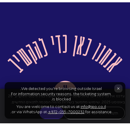
×
We detected you're browsing outside Israel.
For information security reasons, the ticketing system
עדכנו את מדיניות הפרטיות שלנו. המדיניות המעודכנת תיכנס לתוקף ב־28
is blocked.
באוגוסט 2025. שימוש מתמשך בשירות מהווה הסכמה לתנאים החדשים.
You are welcome to contact us at
info@ipo.co.il
or via WhatsApp at
+972-055-7000232
for assistance.
תקנות האתר ומדיניות פרטיות
מאשר