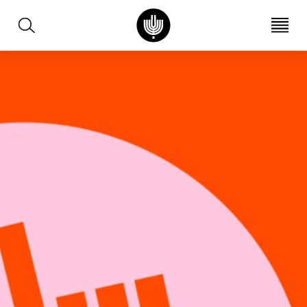
עב
EN