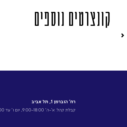
קונצרטים נוספים
רח’ הוברמן 1, תל אביב
קבלת קהל: א’-ה’ 9:00-18:00, יום ו’ עד 13:00