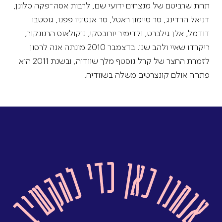
תחת שרביטם של מנצחים ידועי שם, לרבות אסה־פקה סלונן,
דניאל הרדינג, סר סיימון ראטל, סר אנטוניו פפנו, גוסטבו
דודמל, אלן גילברט, ולדימיר יורובסקי, ניקולאוס הרנונקור,
ריקרדו שאיי ולהב שני. בדצמבר 2010 מונתה אנה לרסון
לזמרת החצר של קרל גוסטף מלך שוודיה, ובשנת 2011 היא
פתחה אולם קונצרטים משלה בשוודיה.