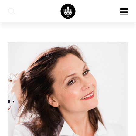
עב
EN