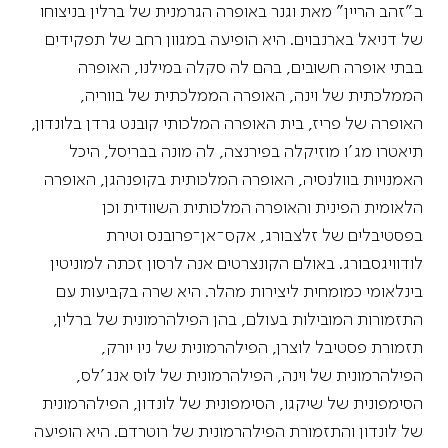
ב"זהב הריין" מאת וגנר באופרה הגרמנית של ברלין בניצוחו
של דניאל בארנבוים. היא הופיעה במגוון רחב של תפקידים
בבתי אופרה חשובים, בהם לה סקלה במילנו, האופרה
הממלכתית של וינה, האופרה הממלכתית של בווריה,
האופרה של פריז, בית האופרה המלכותי קובנט גרדן בלונדון,
תיאטרו מג'ו מוזיקלה בפירנצה, לה מונה בבריסל, היכל
האמנויות בוולנסיה, האופרה המלכותית בקופנהגן, האופרה
הלאומית הפינית והאופרה המלכותית השוודית וכן
בפסטיבלים של זלצבורג, אקס־אן־פרובנס וטירת
לודוויגסבורג. באולם הקונצרטים אנה לרסון זכתה למוניטין
בינלאומי כמומחית ליצירות מהלר. היא שרה בקביעות עם
התזמורות המובילות בעולם, בהן הפילהרמונית של ברלין,
תזמורת פסטיבל לוצרן, הפילהרמונית של ניו יורק,
הפילהרמונית של וינה, הפילהרמונית של לוס אנג'לס,
הסימפונית של שיקגו, הסימפונית של לונדון, הפילהרמונית
של לונדון והתזמורת הפילהרמונית של רוטרדם. היא הופיעה