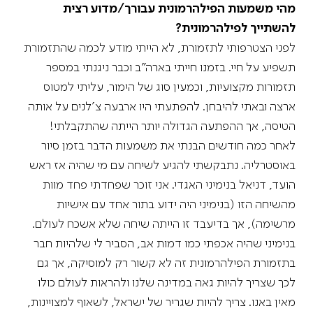
מהי משמעות הפילהרמונית עבורך/מדוע רצית
להשתייך לפילהרמונית?
לפני הצטרפותי לתזמורת, לא הייתי מודע לכמה שהתזמורת
תשפיע על חיי. בזמנו חייתי בארה"ב וכבר ניגנתי במספר
תזמורות מקצועיות, וכמעין סוג של הימור, עליתי למטוס
ארצה ובאתי להיבחן. להפתעתי היו ארבעה צ'לנים על אותה
הטיסה, אך ההפתעה הגדולה יותר הייתה שהתקבלתי!
לאחר כמה חודשים הבנתי את משמעות הדבר בזמן סיור
באוסטרליה. נתבקשתי להגיע לשיחה עם מי שהיה אז ראש
הועד, דניאל בנימיני האגדי. אני זוכר שפחדתי פחד מוות
מהשיחה הזו (בנימיני היה ידוע בתור אחד עם אישיות
מרשימה), אך בדיעבד זו הייתה שיחה שלא אשכח לעולם.
בנימיני שהיה אכפתי כמו דמות אב, הסביר לי שלהיות חבר
בתזמורת הפילהרמונית זה לא קשור רק למוסיקה, אך גם
לכך שצריך להיות גאה במדינה שלנו ולהראות לעולם כולו
מאין באנו. צריך להיות שגריר של ישראל, לשאוף למצויינות,