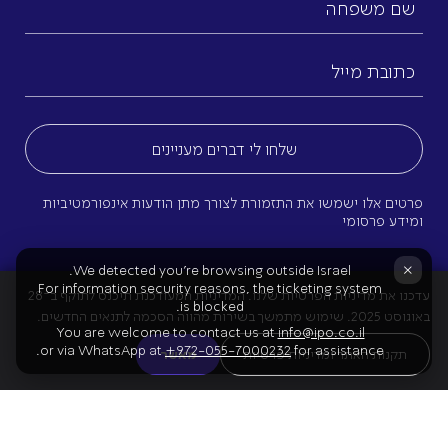
משפחה
כתובת
מייל
(חובה)
פרטים אלו ישמשו את התזמורת לצורך מתן הודעות אינפורמטיביות
ומידע פרסומי
×
We detected you're browsing outside Israel.
For information security reasons, the ticketing system
עדכנו את מדיניות הפרטיות שלנו. המדיניות המעודכנת תיכנס לתוקף ב־28
is blocked.
באוגוסט 2025. שימוש מתמשך בשירות מהווה הסכמה לתנאים החדשים.
You are welcome to contact us at
info@ipo.co.il
or via WhatsApp at
+972-055-7000232
for assistance.
תקנות האתר ומדיניות פרטיות
מאשר