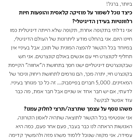
ביותר, ברגל!
כיצד נוכל לשמור על מוזיקה קלאסית והופעות חיות
רלוונטיות בעידן הדיגיטלי?
אני גדלתי בתקופה אחרת, תקופה שלא הייתה דיגיטלית כמו
חיינו היום. אני בהחלט מודע ליתרונות של העולם הדיגיטלי,
במיוחד בכל הקשור להפצה המונית של תוכן, אבל בעיניי אין
תחליף לקונצרט חיי עם אנשים באולם קונצרטים. אני חש
שבקונצרטים דיגיטליים ישנו חסך בתחושת ה"אחווה" הקיימת
בקונצרט חיי, יתרה מכך, הם גורמים לתחושת ריחוק וניכור של
המאזינים. 5,000 חברים בפייסבוק… זה כל כך מגוחך בעיניי.
לדעתי, אם יש חבר אחד או שניים אבל חבר אמת, מה כבר
עוד אפשר לבקש?
משהו נוסף על עצמך שתרצה/תרצי לחלוק עמנו?
אני אופטימי בכל הקשור לתוצאה שתהיה לאסון הקורונה.
האנושות הראתה לנו כבר בעבר, פעם אחר פעם, כמה היא
עמידה. אני מקווה שנוכל ללמוד משהו מזה ולהמשיך קדימה