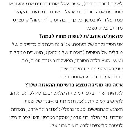
לאולם (רובם יהודים), אשר שאלו אותנו הנגנים אם שמענו או
שמכירים את קרוביהם בישראל… איתנו… מדהים… הקהל
עמד על רגליו במשך כל כך הרבה זמן… "התקוה" קןמצרט
מדהים ובלתי נשכל
מה את/ה אוהב/ת לעשות מחוץ לבמה?
אני חסיד נלהב של תעופה! אני בונה העתקים מדוייקים של
מודלים של מטוסים (באיכות של מוזיאון), העשויים ממקלות
וטישיו מעץ בלזה מסורתי, הפועלים בעזרת גומיה, מה
שנקרא טיסני מנוע-גומי חופשיים.
בנוסף אני חובב טבע ואסטרונומיה.
איזה סוג מוזיקה נמצא ברשימת ההאזנה שלך?
לא הייתי שורד בלעדי מוסיקה קלאסית. בנוסף לכך אני אוהב
להקשיב למוסיקת ג'אז, תזמורות ביג-בנד של שנות
הארבעים/חמישים, סטפן גרפלי/ג'אנגו ריינהארדט, האחיות
אנדרוז, גלן מילר, בני גודמן, אוסקר פטרסון, וואו! יצירות סולו
לגיטרה קלאסית! לובט הוא האהוב עלי.