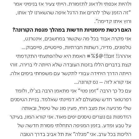
ולהיות אכפתי ולדאוג לתזמורת. הייתי צעיר אז בנימיני אמר
"זה הזמן שלך להרים את הדגל איפה שהשארנו לך אותו,
ורוץ איתו קדימה".
האם רכשת מיומנויות חדשות במהלך מגפת הקורונה?
אני מקרה אבוד בכל מה שקשור במחשבים, אינטרנט,
טלפונים, מדיה, רשתות חברתיות, פייסטיים, פייסבוק…
אההה!! זום!!!@$%# האמת היא שלהפתעתי התקדמתי
קצת בדברים הללו בזכות העובדה שלא הייתה לי ברירה. זוהי
הייתה הדרך היחידה עבורי לתקשר עם משפחתי בימים אלה.
אני קורא לזה – נס קורונה…
עם כל כך הרבה "זמן פנוי" אני מתאמן הרבה בצ'לו, ולומד
רפרטואר חדש שמעולם לא דמיינתי שאלמד. בניית הטיסנים
שלי מרגיעה את מצב רוחי, מעין סוג של טיפול, ובאותה
הזדמנות גם נוצרים טיסנים יפים מאוד. אני קורא המון, בעיקר
על טבע ומדע. בזמן המגיפה התחלתי מסורת חדשה של
הליכות בכל ערב. אני "מגלה" את תל אביב בדרך הטובה