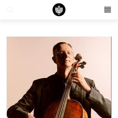
עב
EN