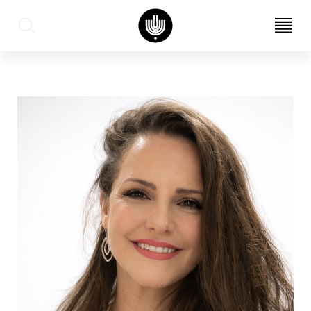
עב
EN