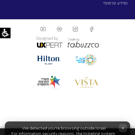
ומידע פרסומי
×
We detected you're browsing outside Israel.
For information security reasons, the ticketing system