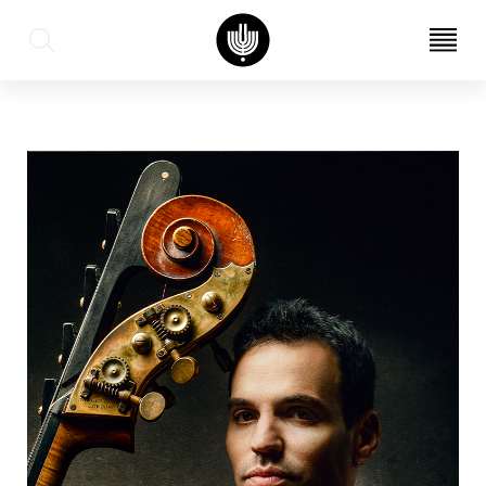
עב
EN