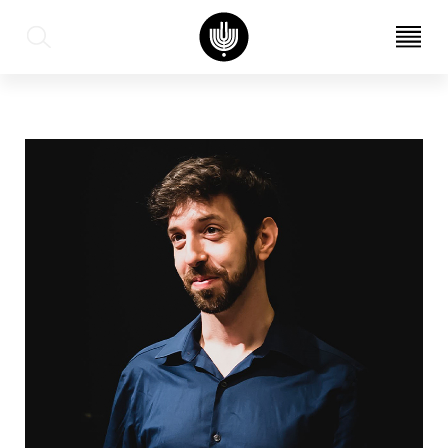
עב
EN