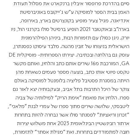
סיים בהדרכת פרופסור איבלין ברנקארט את מסלול תעודת
האמן בבית הספר למוסיקה ע"ש ג'ייקובס באוניברסיטת
אינדיאנה. מגיל צעיר מופיע בקונצרטים בארץ, באירופה,
בארה"ב ובאוקטובר 2021 הופיע ברסיטל סולו בקרנגי הול, ניו
יורק. ניגן כסולן עם תזמורות רבות, ביניהן הפילהרמונית
הישראלית בניצוחו של זובין מהטה. מלבד עיסוקו כפסנתרן,
עוסק גם בהלחנה ובכתיבה. יצירתו הספרותית- מוסיקלית DE
GA, המורכבת מ16 שירים אותם כתב והלחין, ואותם מקשר
טקסט פיוטי אותו כתב, בוצעה מספר פעמים כשאחת מהן
הייתה במסגרת פסטיבל פליציה בלומנטל למוסיקה באולם
צוקר של היכל התרבות בתל אביב, ובעקבותיה יצא לאור גם
ספרו. הלחין את פואמת ״אימת הריק״ למילותיה של צביה
ליטבסקי, שלושה שירים מתוך ספרו של עמרי לבנת ״מלאכי״,
״זכרון וריאציות״ לפסנתר סולו אשר נבחרה להיות בתחרות
ארתור רובינשטיין הבינלאומית 2023 אחת משלוש יצירות
חובה למתמודדים בתחרות. ואת ״מגילת אסתר״ לתזמורת,