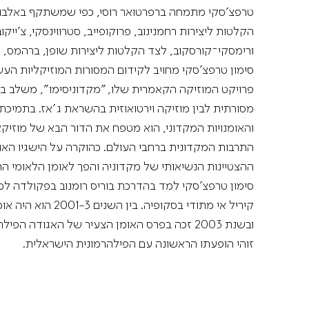
טרפצ'סקי מתמחה ברפרטואר רוסי, כפי שמשתקף באלבומ
הקלטות ליצירות רחמנינוב, פרוקופייב, סטרווינסקי, צ'ייקו
ורימסקי־קורסקוב, לצד הקלטות ליצירות שופן, ברהמס, פו
סימון טרפצ'סקי מחויב לקידום המסורות המוזיקליות העש
פרויקט המוזיקה הקאמרית שלו, "מקדוניסימו", משלב בי
והאומנויות המקדוני, הוא מטפח את הדור הבא של מוזיקא
התרבות המקדונית ברחבי העולם. כהוקרה על הישגיו האומ
ההצטיינות הנשיאותי של מקדוניה והפך לאומן הלאומי הר
סימון טרפצ'סקי למד בהדרכת בוריס רומנוב בפקולדה למו
ובשנת 2003 זכה בפרס האומן הצעיר של האגודה הפילהרמונית המלכותית.
זוהי הופעתו הראשונה עם הפילהרמונית הישראלית.