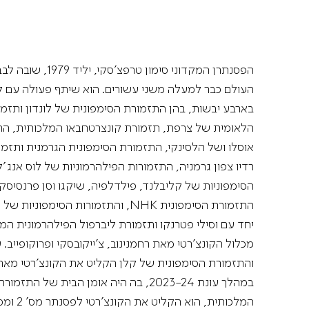
הפסנתרן המקדוני סימון
העולם כבר למעלה משני עשורים. הוא שיתף פעולה עם 
בארבע יבשות, בהן התזמורת הסימפונית של לונדון ותזמ
הלאומית של צרפת, תזמורת קונצרטחבאו המלכותית, הת
אוסלו ושל הלסינקי, התזמורת הסימפונית הגרמנית ותזמו
רדיו צפון גרמניה, התזמורות הפילהרמוניות של לוס אנג'לס
הסימפוניות של קליבלנד, פילדלפיה, שיקגו וסן פרנסיסקו
התזמורת הסימפונית NHK, והתזמורות הסימפוניות של סידני ושל ניו זילנד.
יחד עם וסילי פטרנקו ותזמורת ליברפול הפילהרמונית ה
מכלול הקונצ'רטי מאת רחמנינוב, צ'ייקובסקי ופרוקופייב. 
והתזמורת הסימפונית של קלן הקליט את הקונצ'רטי מאת
במהלך עונת 2023-24, בה היה אומן הבית של 