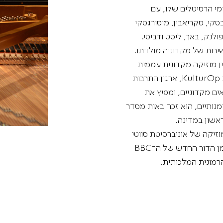
י הרסיטלים שלו, עם
בסקי, סקריאבין, מוסורגסקי
לנק, באך, ליסט ודביסי.
ירות של מקדוניה מולדתו.
ן מוזיקה מקדונית עממית
מסורתית לבין מוזיקה וירטואוזית בהשראת ג'אז. בתמיכת KulturOp, ארגון התרבות
ים מקדוניים, ומפיץ את
נותיים, הוא זכה באות מסדר
אשון במדינה.
זיקה של אוניברסיטת סווטי
קיריל אי מתודי בסקופיה. בין השנים 2001-3 הוא היה אומן הדור החדש של ה־BBC