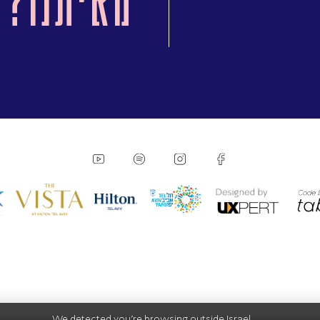
מאיתנו?
We detected you're browsing outside Israel.