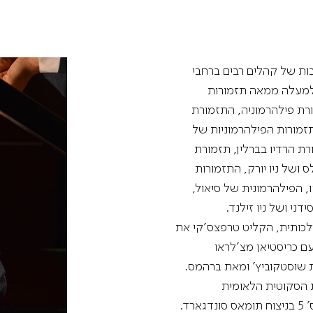
מדיניות הפרטיות
תקנון
אתר היכל התרבות
 טרפצ'סקי, יליד 1979, שובה לבבות של קהלים רבים ברחבי
למעלה ממאה תזמורות
ורת פילהרמוניה, התזמורת
זמורות הפילהרמוניות של
רת הרדיו בברלין, תזמורת
 ושל ניו יורק, התזמורות
, הפילהרמונית של סיאול,
מלכותית, הקליט טרפצס'קי את
עם כריסטיאן מצ'לראו
 שוסטקוביץ' ומאת ברהמס.
התזמורת הסקוטית הלאומית
המלכותית, הוא הקליט את הקונצ'רטי לפסנתר מס' 2 ומס' 5 בניצוח תומאס סונדגארד.