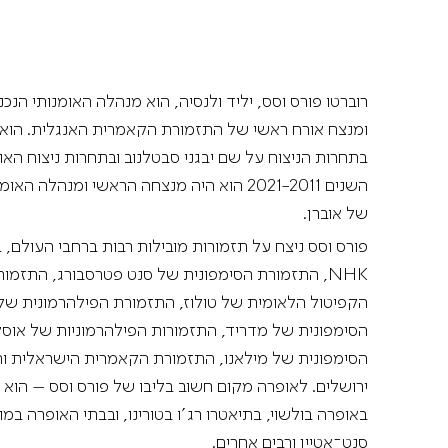
רוברטו פורס וסס, יליד ולנסיה, הוא מנהלה האומנותי ה
ומנצח אורח ראשי של התזמורת הקאמרית האנגלית. הוא 
בתחרות הניצוח על שם יבגני סבטלנוב ובתחרות ניצוח האופרה
השנים 2021-2011 הוא היה מנצחה הראשי ומנהל
של אוברן.
פורס וסס ניצח על תזמורות מובילות רבות ברחבי העולם,
NHK, התזמורת הסימפונית של סנט פטרסבורג, התזמור
הקפיטול הלאומית של טולוז, התזמורת הפילהרמונית של
הסימפונית של מדריד, התזמורות הפילהרמוניות של אוסק
הסימפונית של מילאנו, התזמורת הקאמרית הישראלית 
ירושלים. לאופרה מקום חשוב בליבו של פורס וסס – הוא נ
באופרה בולשוי, בתיאטרו רג'ו בטורינו, ובבתי האופרה במונפ
סנט־אטיין ורבים אחרים.