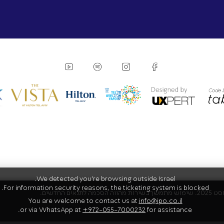
We detected you're browsing outside Israel.
For information security reasons, the ticketing system is blocked.
You are welcome to contact us at
info@ipo.co.il
or via WhatsApp at
+972-055-7000232
for assistance.