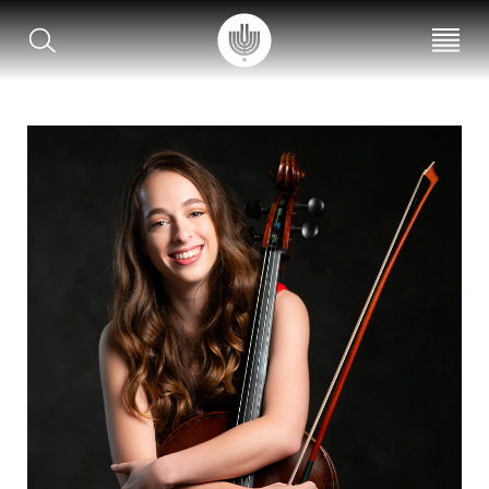
עב
EN