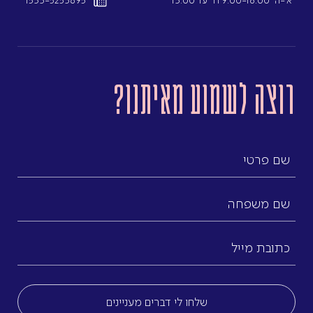
א’-ה’ 9:00-18:00 l ו’ עד 13:00
1533-5253695
רוצה לשמוע מאיתנו?
שם
פרטי
שם
משפחה
כתובת
מייל
(חובה)