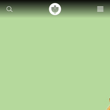
עב
EN