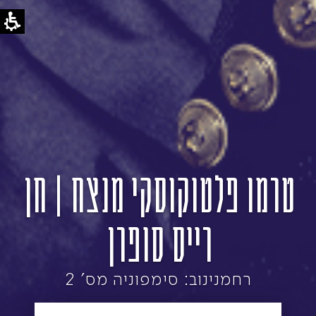
טרמו פלטוקוסקי מנצח | חן
רייס סופרן
רחמנינוב: סימפוניה מס' 2