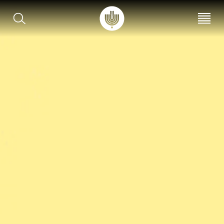
עב
EN