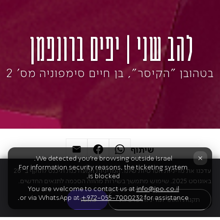
להב שני | יפים ברונפמן
בטהובן "הקיסר", בן חיים סימפוניה מס' 2
שיתוף
×
We detected you're browsing outside Israel.
For information security reasons, the ticketing system
עדכנו את מדיניות הפרטיות שלנו. המדיניות המעודכנת תיכנס לתוקף ב־28
is blocked.
באוגוסט 2025. שימוש מתמשך בשירות מהווה הסכמה לתנאים החדשים.
You are welcome to contact us at
info@ipo.co.il
or via WhatsApp at
+972-055-7000232
for assistance.
תקנות האתר ומדיניות פרטיות
מאשר
התוכנית