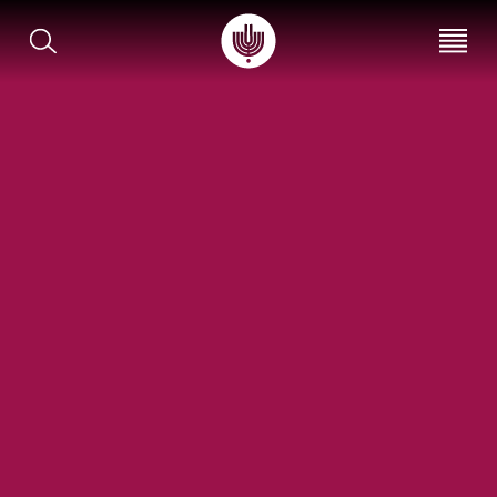
עב
EN