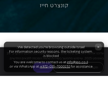
קונצרט חייו
×
We detected you're browsing outside Israel.
For information security reasons, the ticketing system
עדכנו את מדיניות הפרטיות שלנו. המדיניות המעודכנת תיכנס לתוקף ב־28
is blocked.
באוגוסט 2025. שימוש מתמשך בשירות מהווה הסכמה לתנאים החדשים.
You are welcome to contact us at
info@ipo.co.il
or via WhatsApp at
+972-055-7000232
for assistance.
תקנות האתר ומדיניות פרטיות
מאשר
צדי צרפתי על הבמה בקונצרט חייו –
מסע מרתק, קריירה
ודרך מרגשת של שבעים שנים, שהם למעשה תולדות הבידור
והזמר הישראלי.
מהימים כשחקן צעיר בתחילת דרכו,
דרך בימוי האמנים, ההצגות ומופעי הבידור הגדולים של
התרבות הישראלית.