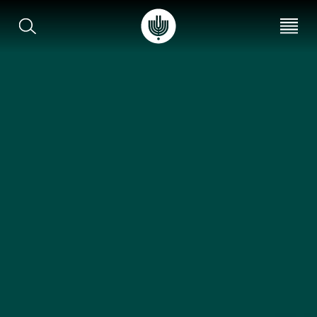
עב
EN