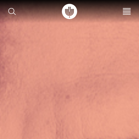
עב
EN