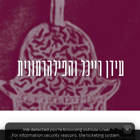
עידן רייכל והפילהרמונית
על המופע
×
We detected you're browsing outside Israel.
For information security reasons, the ticketing system
עדכנו את מדיניות הפרטיות שלנו. המדיניות המעודכנת תיכנס לתוקף ב־28