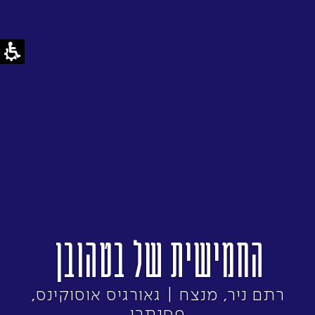
החמישית של בטהובן
רתם ניר, מנצח | גאורגיס אוסוקינס,
פסנתרן