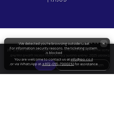
התוכנית
×
We detected you're browsing outside Israel.
For information security reasons, the ticketing system
עדכנו את מדיניות הפרטיות שלנו. המדיניות המעודכנת תיכנס לתוקף ב־28
is blocked.
באוגוסט 2025. שימוש מתמשך בשירות מהווה הסכמה לתנאים החדשים.
You are welcome to contact us at
info@ipo.co.il
or via WhatsApp at
+972-055-7000232
for assistance.
01
מוצרט
תקנות האתר ומדיניות פרטיות
מאשר
הפתיחה ל"דון ג'ובני"
02
שופן
קונצ'רטו לפסנתר מס' 2
הפסקה