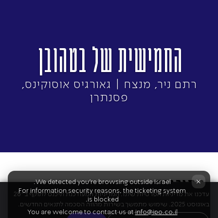
החמישית של בטהובן
רתם ניר, מנצח | גאורגיס אוסוקינס,
פסנתרן
התוכנית
×
We detected you're browsing outside Israel.
For information security reasons, the ticketing system
עדכנו את מדיניות הפרטיות שלנו. המדיניות המעודכנת תיכנס לתוקף ב־28
is blocked.
באוגוסט 2025. שימוש מתמשך בשירות מהווה הסכמה לתנאים החדשים.
You are welcome to contact us at
info@ipo.co.il