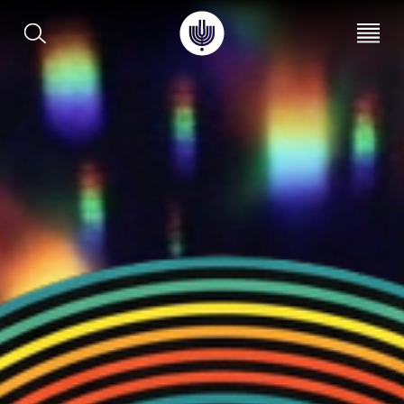
עב
EN