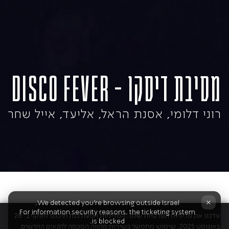
מסיבת דיסקו – DISCO FEVER
רוני דלומי, אסנת הראל, אליעד, אייל שחר
×
We detected you're browsing outside Israel.
For information security reasons, the ticketing system
עדכנו את מדיניות הפרטיות שלנו. המדיניות המעודכנת תיכנס לתוקף ב־28
is blocked.
באוגוסט 2025. שימוש מתמשך בשירות מהווה הסכמה לתנאים החדשים.