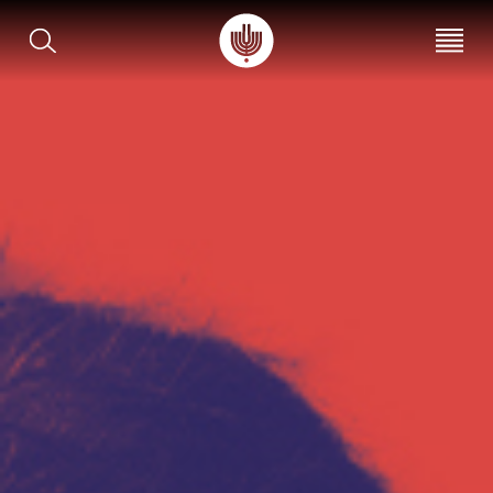
עב
EN