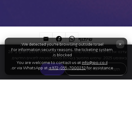
שיתוף
×
We detected you're browsing outside Israel.
For information security reasons, the ticketing system
עדכנו את מדיניות הפרטיות שלנו. המדיניות המעודכנת תיכנס לתוקף ב־28
is blocked.
באוגוסט 2025. שימוש מתמשך בשירות מהווה הסכמה לתנאים החדשים.
You are welcome to contact us at
info@ipo.co.il
or via WhatsApp at
+972-055-7000232
for assistance.
תקנות האתר ומדיניות פרטיות
מאשר
התוכנית
01
פוצ'יני
לה בוהם (אופרה בביצוע קונצרטי)