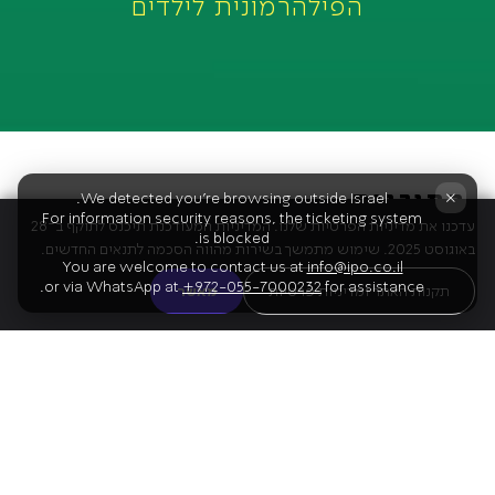
הפילהרמונית לילדים
התוכנית
×
We detected you're browsing outside Israel.
For information security reasons, the ticketing system
עדכנו את מדיניות הפרטיות שלנו. המדיניות המעודכנת תיכנס לתוקף ב־28
is blocked.
באוגוסט 2025. שימוש מתמשך בשירות מהווה הסכמה לתנאים החדשים.
You are welcome to contact us at
info@ipo.co.il
or via WhatsApp at
+972-055-7000232
for assistance.
01
צ'ייקובסקי
תקנות האתר ומדיניות פרטיות
מאשר
ולס הפרחים ומחול פיית הסוכר מתוך "מפצח האגוזים"
02
רוסיני
הפתיחה לאופרה "הספר מסביליה"
ברהמס