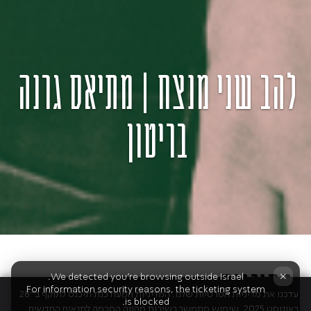
להב שני מנצח | מתיאס גרנה
בריטון
התוכנית
×
We detected you're browsing outside Israel.
For information security reasons, the ticketing system
עדכנו את מדיניות הפרטיות שלנו. המדיניות המעודכנת תיכנס לתוקף ב־28
is blocked.
באוגוסט 2025. שימוש מתמשך בשירות מהווה הסכמה לתנאים החדשים.