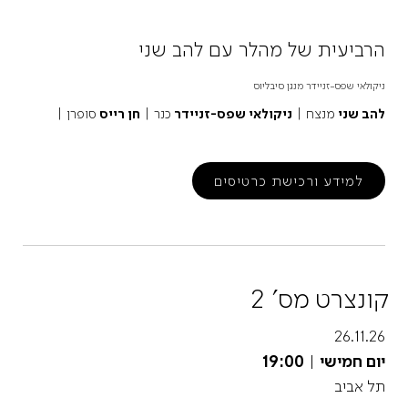
הרביעית של מהלר עם להב שני
ניקולאי שפס-זניידר מנגן סיבליוס
להב שני
מנצח |
ניקולאי שפס-זניידר
כנר |
חן רייס
סופרן |
למידע ורכישת כרטיסים
קונצרט מס' 2
26.11.26
יום חמישי
|
19:00
תל אביב