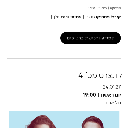
שניטקה | רספיגי | דביסי
קיריל פטרנקו
מנצח |
עמיחי גרוס
ויולן |
למידע ורכישת כרטיסים
קונצרט מס' 4
24.01.27
יום ראשון
|
19:00
תל אביב