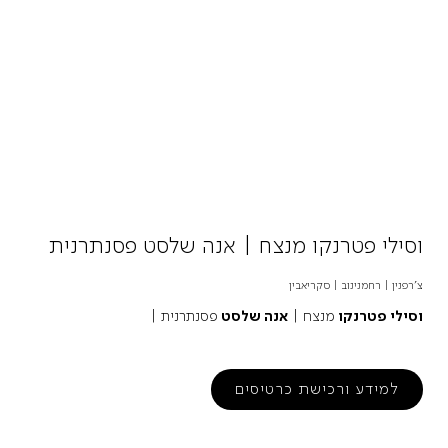
וסילי פטרנקו מנצח | אנה שלסט פסנתרנית
צ'רפנין | רחמנינוב | סקריאבין
וסילי פטרנקו
מנצח |
אנה שלסט
פסנתרנית |
למידע ורכישת כרטיסים