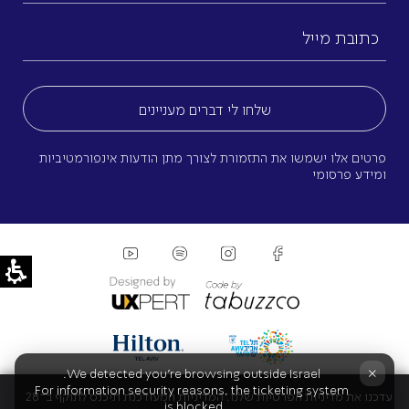
כתובת
מייל
(חובה)
פרטים אלו ישמשו את התזמורת לצורך מתן הודעות אינפורמטיביות
ומידע פרסומי
×
We detected you're browsing outside Israel.
For information security reasons, the ticketing system
עדכנו את מדיניות הפרטיות שלנו. המדיניות המעודכנת תיכנס לתוקף ב־28
is blocked.