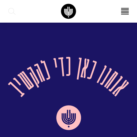
עב
EN