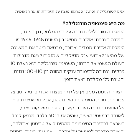
אזינו לטורנגלילה: וסיטלי פטרנקו מנצח על תזמורת הנוער הלאומית
מה היא סימפוניה טורנגלילה?
סימפוניה טורנגלילה נכתבה על ידי המלחין, נגן העוגב,
והמורה הצרפתי אוליביה מסיאן בין השנים 1946-1948. זו
סימפוניה אדירת ממדים וארוכה, מבטאת היטב את המשיכה
של מסיאן לאירועי ענק מוזיקליים שמנסים לצאת מגבולות
העולם הגשמי אל הרוחני, השמימי. טורנגלילה היא בעלת 10
פרקים, וכתובה לתזמורת ענקית המונה בין 100-110 נגנים,
וחטיבת כלי מקלדת יוצאת דופן.
היצירה הוזמנה ממסיאן על ידי המנצח האגדי סרגיי קוסביצקי
עבור התזמורת הסימפונית של בוסטון, אבל מי שניצח בסוף
על הופעת הבכורה היה דווקא בן טיפוחיו של קוסביצקי,
לאונרד ברנשטין הצעיר, שהיה אז בן 30 בלבד. מסיאן קיבל
השראה לכתיבת הסימפוניה מהמיתוס על טריסטן ואיזולדה,
והיצירה מדברת למעשה על אהבה – אנושית, פיזית, רוחנית.