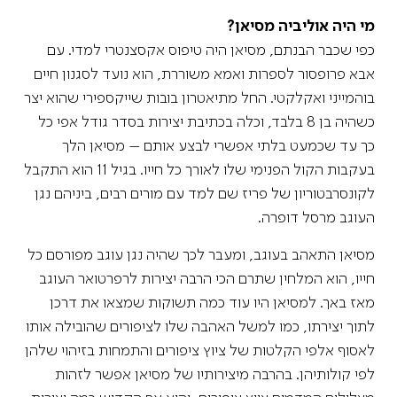
מי היה אוליביה מסיאן?
כפי שכבר הבנתם, מסיאן היה טיפוס אקסצנטרי למדי. עם
אבא פרופסור לספרות ואמא משוררת, הוא נועד לסגנון חיים
בוהמייני ואקלקטי. החל מתיאטרון בובות שייקספירי שהוא יצר
כשהיה בן 8 בלבד, וכלה בכתיבת יצירות בסדר גודל אפי כל
כך עד שכמעט בלתי אפשרי לבצע אותם – מסיאן הלך
בעקבות הקול הפנימי שלו לאורך כל חייו. בגיל 11 הוא התקבל
לקונסרבטוריון של פריז שם למד עם מורים רבים, ביניהם נגן
העוגב מרסל דופרה.
מסיאן התאהב בעוגב, ומעבר לכך שהיה נגן עוגב מפורסם כל
חייו, הוא המלחין שתרם הכי הרבה יצירות לרפרטואר העוגב
מאז באך. למסיאן היו עוד כמה תשוקות שמצאו את דרכן
לתוך יצירתו, כמו למשל האהבה שלו לציפורים שהובילה אותו
לאסוף אלפי הקלטות של ציוץ ציפורים והתמחות בזיהוי שלהן
לפי קולותיהן. בהרבה מיצירותיו של מסיאן אפשר לזהות