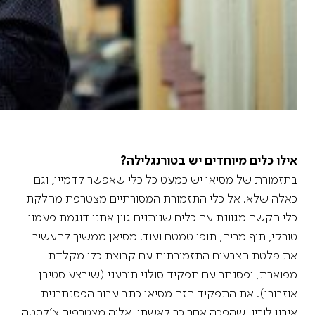
אילו כלים מיוחדים יש בטורנגלילה?
בתזמורת של מסיאן יש כמעט כל כלי שאפשר לדמיין, וגם
כאלה שלא. אל כלי התזמורת המסורתיים מצטרפת מחלקת
כלי הקשה מגוונת עם כלים שנותנים גוון אתני דוגמת פעמון
טורקי, תוף מרים, תופי טמטם ועוד. מסיאן ממשיך להעשיר
את פלטת הצבעים התזמורתית עם קבוצת כלי מקלדת
מפוארת, ופסנתר עם תפקיד סולני תובעני (שיבצע סטיבן
אוזבורן). את התפקיד הזה מסיאן כתב עבור הפסנתרנית
איבון לוריו, שהפכה אחר כך לאשתו. אליה מצטרפים צ'לסטה,