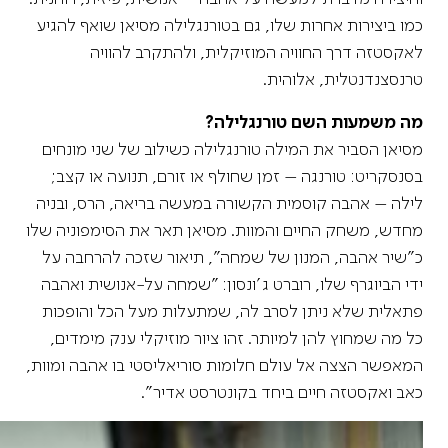
כמו ביצירות אחרות שלו, גם בטורנגלילה מסיאן שואף להגיע
לאקסטזה דרך החוויה המוזיקלית, ולהתקרב להוויה
טרנסצנדנטלית, אלוהית.
מה משמעות השם טורנגלילה?
מסיאן הסביר את המילה טורנגלילה כשילוב של שני מונחים
בסנסקריט: טורנגה – זמן שחולף או זורם, תנועה או קצב;
לילה – אהבה קוסמית הקשורה במעשה בריאה, הרס, ובניה
מחדש, משחק החיים והמוות. מסיאן תאר את הסימפוניה שלו
כ"שיר אהבה, המנון של שמחה", תיאור שזכה להרחבה על
ידי הביוגרף שלו, רוברט ג'ונסון: "שמחה על-אנושית ואהבה
פתאלית שלא ניתן לסרב לה, שמתעלות מעל הכל והופכות
כל מה שמחוץ להן למיותר. זהו ציור מוזיקלי ענק מימדים,
המאפשר הצצה אל עולם חלומות סוריאליסטי בו אהבה ומוות,
כאב ואקסטזה חיים ביחד בקונטרסט אדיר".