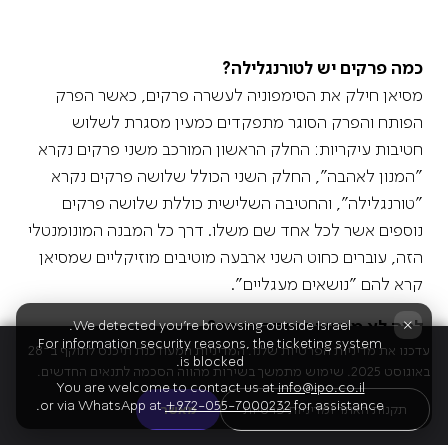
כמה פרקים יש לטורנגלילה?
מסיאן חילק את הסימפוניה לעשרה פרקים, כאשר הפרק
הפותח והפרק הסוגר מתפקדים כמעין מסגרת לשלוש
חטיבות עיקריות: החלק הראשון המורכב משני פרקים נקרא
"המנון לאהבה", החלק השני הכולל שלושה פרקים נקרא
"טורנגלילה", והחטיבה השלישית כוללת שלושה פרקים
נוספים אשר לכל אחד שם משלו. דרך כל המבנה המונומנטלי
הזה, עוברים כחוט השני ארבעה מוטיבים מוזיקליים שמסיאן
קרא להם "נושאים מעגליים".
×
למה לא מבצעים אותה הרבה?
We detected you're browsing outside Israel.
For information security reasons, the ticketing system
עדכנו את מדיניות הפרטיות שלנו. המדיניות המעודכנת תיכנס לתוקף ב־28
ביצוע של סימפוניה טורנגלילה הוא עניין מורכב מבחינה
is blocked.
באוגוסט 2025. שימוש מתמשך בשירות מהווה הסכמה לתנאים החדשים.
לוגיסטית, כלכלית ומוזיקלית. מדובר בכל כך הרבה נגנים,
You are welcome to contact us at
info@ipo.co.il
or via WhatsApp at
+972-055-7000232
for assistance.
כלים יוצאי דופן שצריך להביא במיוחד, יחד עם עבודה
תקנות האתר ומדיניות פרטיות
מאשר
מדוקדקת של המנצח עם התזמורת, עבודה שדורשת שעות