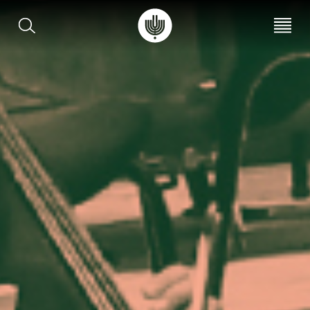
עב
EN