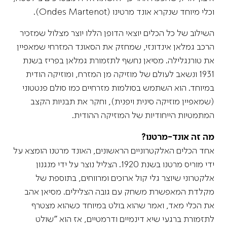
וכלי מיוחד שנקרא אונד מרטינו (Ondes Martenot).
השילוב של כל הכלים יוצאי הדופן הללו יוצר מצלול שמזכיר
הרכב גמלאן אינדונזי, שמחזק את הסאונד המזרחי שמאפיין
את טורנגלילה. מסיאן נחשף לתזמורת גמלאן בפריז בשנת
1931 ונשאב לעולם של מוזיקה מן המזרח, ומוזיקה הודית
במיוחד. הוא השתמש בסולמות מזרחיים כמו סולם פנטטוני
(שמאפיין מוזיקה סינית ויפנית), וחקר את תבניות הקצב
המתמטיות הייחודיות של המוזיקה ההודית.
מה זה אונד-מרטנו?
אחד הכלים האלקטרוניים הראשונים, האונד מרטנו הומצא על
ידי מוריס מרטנו בשנת 1920. הצליל נוצר על ידי מנגנון
אלקטרוני שיוצר גלי קול ארוכים ומרווחים, בתוספת של
מקלדת המאפשרת משחק עם גובה הצלילים. מסיאן אהב
את הכלי מאד, ואמר שהוא בולט במיוחד כשהוא מצטרף
לתזמורת ברגעי שיא דינמיים ודרמטיים, אז הוא "שולט