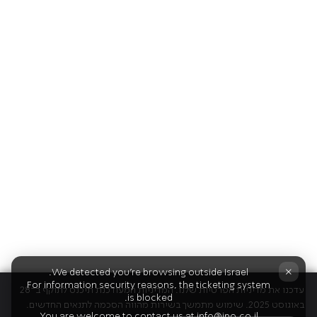
×
We detected you're browsing outside Israel.
For information security reasons, the ticketing system
עדכנו את מדיניות הפרטיות שלנו. המדיניות המעודכנת תיכנס לתוקף ב־28
is blocked.
באוגוסט 2025. שימוש מתמשך בשירות מהווה הסכמה לתנאים החדשים.
You are welcome to contact us at
info@ipo.co.il