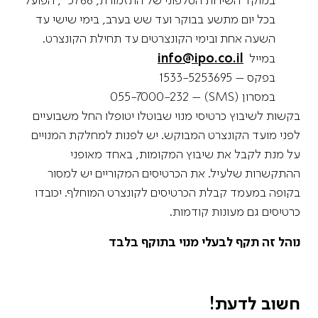
במוקד השירות הטלפוני של התזמורת, 3766*, הפועל
בכל יום מתשע בבוקר ועד שש בערב, בימי שישי עד
השעה אחת ובימי הקונצרטים עד תחילת הקונצרט.
במייל
info@ipo.co.il
בפקס – 1533-5253695
במסרון (SMS) – 055-7000-232
בקשות לשיבוץ כרטיסי מנוי שבוטלו יטופלו החל משבועיים
לפני מועד הקונצרט המבוקש. יש לפנות למחלקת המנויים
על מנת לקבל את שיבוץ המקומות, באחד מאופני
ההתקשרות שלעיל. את הכרטיסים המקוריים יש למסור
בקופה במעמד קבלת הכרטיסים לקונצרט המוחלף. יכובדו
כרטיסים גם מעונות קודמות.
נוהל זה תקף לבעלי מנוי בתוקף בלבד
חשוב לדעת
!