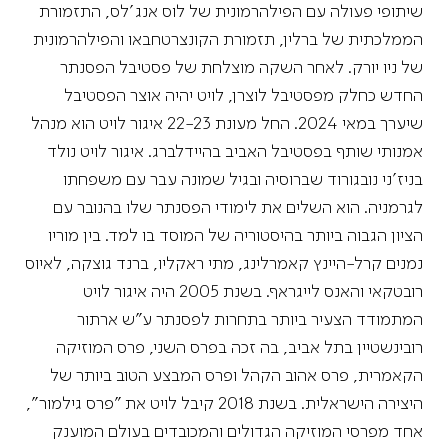
שיתופי פעולה עם הפילהרמונית של לוס אנג'לס, התזמורת
הממלכתית של ברלין, תזמורת הקונצרטחבאו והפילהרמונית
של ניו יורק. לאחר השקה מוצלחת של פסטיבל הפסנתר
החדש כחלק מפסטיבל לוצרן, לויט יהיה אוצר הפסטיבל
שיערך במאי 2024. החל מעונת 22-23 איגור לויט הוא מנהל
אמנותי שותף בפסטיבל האביב בהיידלברג. איגור לויט נולד
בניז'ני נובגורוד שברוסיה ובגיל שמונה עבר עם משפחתו
לגרמניה. הוא השלים את לימודי הפסנתר שלו בהנובר עם
הציון הגבוה ביותר בהיסטוריה של המוסד בו למד. בין מוריו
נמנים קרל-היינץ קאמרלינג, מתי ראקליו, ברנד גוצקה, לאיוס
רובטקאי והאנס לייגראף. בשנת 2005 היה איגור לויט
המתמודד הצעיר ביותר בתחרות לפסנתר ע"ש ארתור
רובינשטיין בתל אביב, בה זכה בפרס השני, פרס המוזיקה
הקאמרית, פרס אהוב הקהל ופרס המבצע הטוב ביותר של
היצירה הישראלית. בשנת 2018 קיבל לויט את "פרס גילמור",
אחד מפרסי המוזיקה הגדולים והמכובדים בעולם המוענק