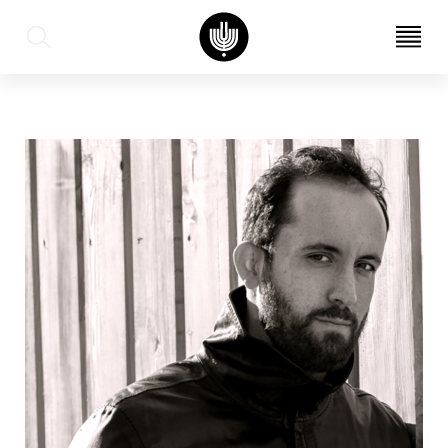
עב
EN