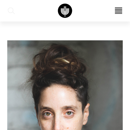
עב
EN