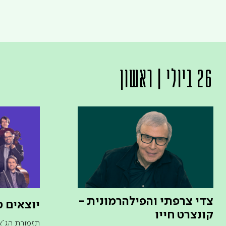
26 ביולי | ראשון
צדי צרפתי והפילהרמונית -
יוצאים 
קונצרט חייו
תזמורת הג'אז