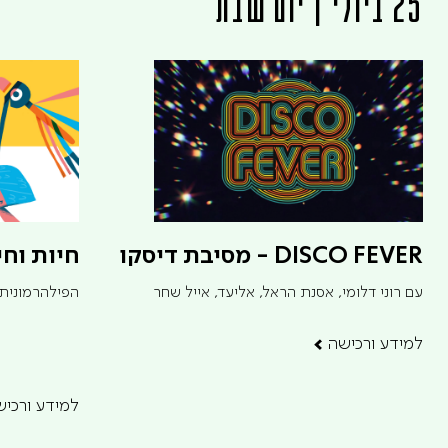
25 ביולי | יום שבת
DISCO FEVER - מסיבת דיסקו
חיות וחי
עם רוני דלומי, אסנת הראל, אליעד, אייל שחר
הפילהרמונית 
למידע ורכישה
למידע ורכיש