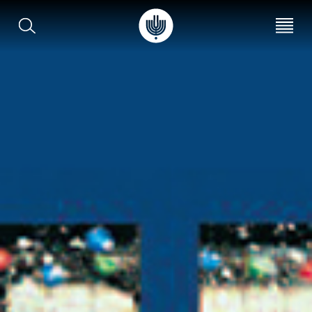
עב
EN