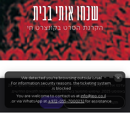
שכחו אותי בבית
הקרנת הסרט בקונצרט חי
על המופע
×
We detected you're browsing outside Israel.
For information security reasons, the ticketing system
עדכנו את מדיניות הפרטיות שלנו. המדיניות המעודכנת תיכנס לתוקף ב־28
is blocked.
באוגוסט 2025. שימוש מתמשך בשירות מהווה הסכמה לתנאים החדשים.
You are welcome to contact us at
info@ipo.co.il
הקומדיה הקלאסית עם הילד מקולי קלקין בן ה-8 שנשכח
or via WhatsApp at
+972-055-7000232
for assistance.
תקנות האתר ומדיניות פרטיות
מאשר
בטעות בבית כאשר המשפחה כולה יוצאת לחופשה, מגיעה
אלינו לתזמורת.
העיבוד המוזיקלי המופתי של המלחין ג'ון וויליאמס יבוצע על