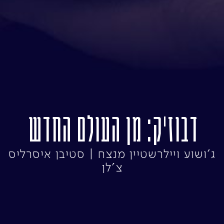
דבוז'ק: מן העולם החדש
ג'ושוע ויילרשטיין מנצח | סטיבן איסרליס
צ'לן