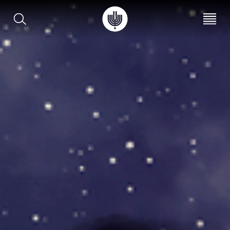
עב
EN