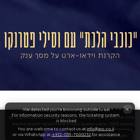
"כוכבי הלכת" עם וסילי פטרנקו
הקרנת וידאו-ארט על מסך ענק
התוכנית
×
We detected you're browsing outside Israel.
For information security reasons, the ticketing system
עדכנו את מדיניות הפרטיות שלנו. המדיניות המעודכנת תיכנס לתוקף ב־28
is blocked.
באוגוסט 2025. שימוש מתמשך בשירות מהווה הסכמה לתנאים החדשים.
You are welcome to contact us at
info@ipo.co.il
אדמס
or via WhatsApp at
+972-055-7000232
for assistance.
תקנות האתר ומדיניות פרטיות
מאשר