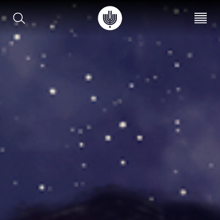
עב
EN