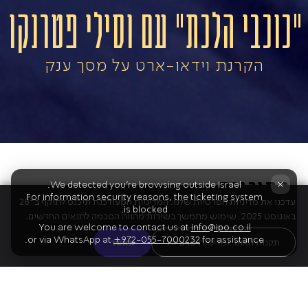
"כוכבי הלכת" עם וסילי פטרנקו
הקרנת וידאו-ארט על מסך ענק
התוכנית
×
We detected you're browsing outside Israel.
For information security reasons, the ticketing system
עדכנו את מדיניות הפרטיות שלנו. המדיניות המעודכנת תיכנס לתוקף ב־28
is blocked.
באוגוסט 2025. שימוש מתמשך בשירות מהווה הסכמה לתנאים החדשים.
You are welcome to contact us at
info@ipo.co.il
אדמס
or via WhatsApp at
+972-055-7000232
for assistance.
תקנות האתר ומדיניות פרטיות
מאשר
01
טריניטי, מתוך סימפוניית "דוקטור אטומיק" (יצירה זו לא
תבוצע בקונצרט אינטרמצו)